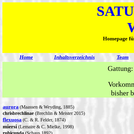
SATU
Homepage für
Home
Inhaltsverzeichnis
Team
Gattung:
Vorkom
bisher 
aurora
(Maassen & Weyding, 1885)
chrisbrechlinae
(Brechlin & Meister 2015)
flexuosa
(C. & R. Felder, 1874)
miersi
(Lemaire & C. Mielke, 1998)
rubicunda
(Schaus 1892)