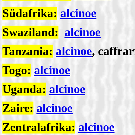
alcinoe
Südafrika:
alcinoe
Swaziland:
alcinoe
, caffra
Tanzania:
alcinoe
Togo:
alcinoe
Uganda:
alcinoe
Zaire:
alcinoe
Zentralafrika: