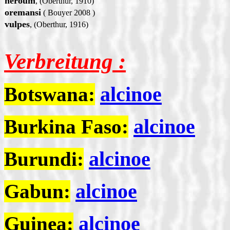
heroum
, (Oberthur, 1910)
oremansi
( Bouyer 2008 )
vulpes
, (Oberthur, 1916)
Verbreitung :
alcinoe
Botswana:
alcinoe
Burkina Faso:
alcinoe
Burundi:
alcinoe
Gabun:
alcinoe
Guinea: