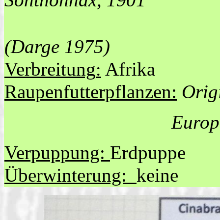
Sonthonnax, 1901
(Darge 1975)
Verbreitung
Afrika
:
Raupenfutterpflanzen:
Orig
Europa
Verpuppung:
Erdpuppe
Überwinterung:
keine