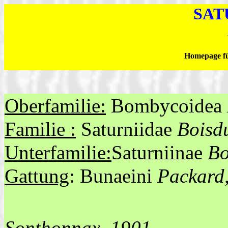
SAT
Homepage fü
Oberfamilie:
Bombycoidea
Familie :
Saturniidae
Boisd
Unterfamilie:
Saturniinae
Bo
Gattung
: Bunaeini
Packard